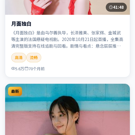
41:48
月面独白
《月面独白》是由乌尔善执导，长泽雅美、张家辉、金城武
等主演的法国悬疑电视剧。2020年10月21日起首播，全集高
清完整版支持在线追剧与回看。剧情与看点：悬念层层推
进，线索相互勾连，结局出人意料，适合推理爱好者。本片
高清
流畅
适合检索「月面独白」「乌尔善」「悬疑」「法国」
「2020」「2020-10-21上映」等关键词的影迷阅读简介与主
5.6万
70个月前
创信息。
最新