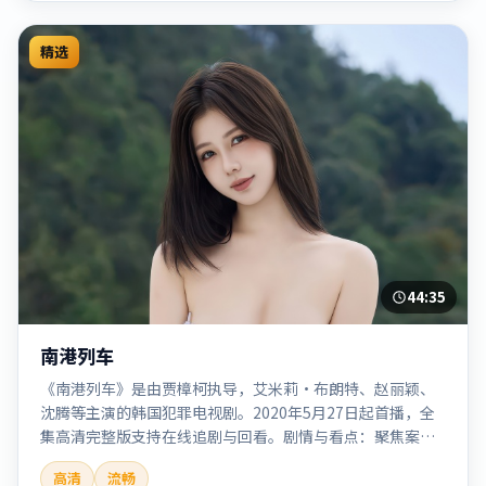
精选
44:35
南港列车
《南港列车》是由贾樟柯执导，艾米莉·布朗特、赵丽颖、
沈腾等主演的韩国犯罪电视剧。2020年5月27日起首播，全
集高清完整版支持在线追剧与回看。剧情与看点：聚焦案件
与人性灰色地带，张力十足，兼具社会观察与戏剧冲突。本
高清
流畅
片适合检索「南港列车」「贾樟柯」「犯罪」「韩国」