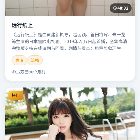
48:32
远行纸上
《远行纸上》是由黄建新执导，赵丽颖、菅田将晖、朱一龙
等主演的日本冒险电视剧。2019年2月7日起首播，全集高清
完整版支持在线追剧与回看。剧情与看点：旅程险象环生，
奇观与友情并行，带来沉浸式探险体验。本片适合检索「远
高清
流畅
行纸上」「黄建新」「冒险」「日本」「2019」「2019-02-
07上映」等关键词的影迷阅读简介与主创信息。
12万
90个月前
热门