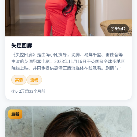
99:42
失控回廊
《失控回廊》是由冯小刚执导，沈腾、易烊千玺、雷佳音等
主演的英国犯罪电影。2023年11月16日于英国及全球多地区
院线上映，并同步提供高清正版流媒体在线观看。剧情与看
点：聚焦案件与人性灰色地带，张力十足，兼具社会观察与
高清
流畅
戏剧冲突。本片适合检索「失控回廊」「冯小刚」「犯罪」
「英国」「2023」「2023-11-16上映」等关键词的影迷阅读
5.2万
33个月前
简介与主创信息。
最新