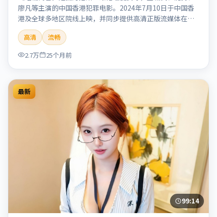
廖凡等主演的中国香港犯罪电影。2024年7月10日于中国香
港及全球多地区院线上映，并同步提供高清正版流媒体在线
观看。剧情与看点：聚焦案件与人性灰色地带，张力十足，
高清
流畅
兼具社会观察与戏剧冲突。本片适合检索「暗涌寓言」「丹
尼斯·维伦纽瓦」「犯罪」「中国香港」「2024」「2024-
2.7万
25个月前
07-10上映」等关键词的影迷阅读简介与主创信息。
最新
99:14