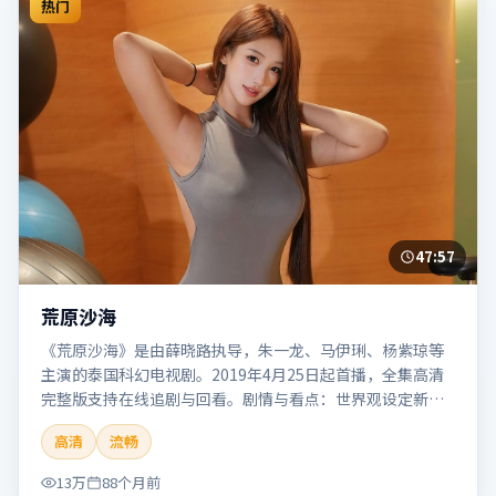
热门
47:57
荒原沙海
《荒原沙海》是由薛晓路执导，朱一龙、马伊琍、杨紫琼等
主演的泰国科幻电视剧。2019年4月25日起首播，全集高清
完整版支持在线追剧与回看。剧情与看点：世界观设定新
颖，视觉奇观与哲思并存，探讨科技与人性的边界。本片适
高清
流畅
合检索「荒原沙海」「薛晓路」「科幻」「泰国」「2019」
「2019-04-25上映」等关键词的影迷阅读简介与主创信息。
13万
88个月前