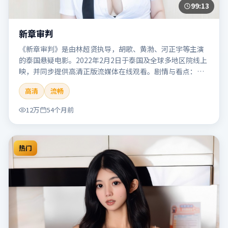
99:13
新章审判
《新章审判》是由林超贤执导，胡歌、黄渤、河正宇等主演
的泰国悬疑电影。2022年2月2日于泰国及全球多地区院线上
映，并同步提供高清正版流媒体在线观看。剧情与看点：悬
念层层推进，线索相互勾连，结局出人意料，适合推理爱好
高清
流畅
者。本片适合检索「新章审判」「林超贤」「悬疑」「泰
国」「2022」「2022-02-02上映」等关键词的影迷阅读简介
12万
54个月前
与主创信息。
热门