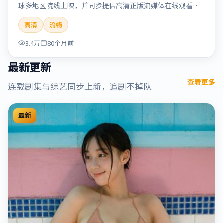
球多地区院线上映，并同步提供高清正版流媒体在线观看。
剧情与看点：情感细腻动人，人物关系真实可信，适合喜欢
高清
流畅
温情叙事的观众。本片适合检索「烈日晨星」「顾长卫」
「爱情」「美国」「2019」「2019-12-15上映」等关键词的
3.4万
80个月前
影迷阅读简介与主创信息。
最新更新
查看更多
连载剧集与综艺同步上新，追剧不掉队
最新