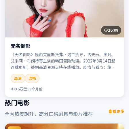
26:08
无名倒影
《无名倒影》是由克里斯托弗·诺兰执导，古天乐、廖凡、
艾米莉·布朗特等主演的韩国冒险动漫。2022年3月14日起
连载更新，番剧高清资源支持在线播放。剧情与看点：旅程
险象环生，奇观与友情并行，带来沉浸式探险体验。本片适
高清
流畅
合检索「无名倒影」「克里斯托弗·诺兰」「冒险」「韩
国」「2022」「2022-03-14上映」等关键词的影迷阅读简介
9.6万
53个月前
与主创信息。
热门电影
查看更多
全网热度飙升，高分口碑剧集与影片推荐