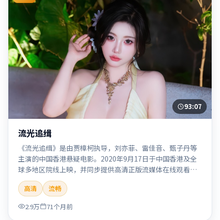
93:07
流光追缉
《流光追缉》是由贾樟柯执导，刘亦菲、雷佳音、甄子丹等
主演的中国香港悬疑电影。2020年9月17日于中国香港及全
球多地区院线上映，并同步提供高清正版流媒体在线观看。
剧情与看点：悬念层层推进，线索相互勾连，结局出人意
高清
流畅
料，适合推理爱好者。本片适合检索「流光追缉」「贾樟
柯」「悬疑」「中国香港」「2020」「2020-09-17上映」等
2.9万
71个月前
关键词的影迷阅读简介与主创信息。