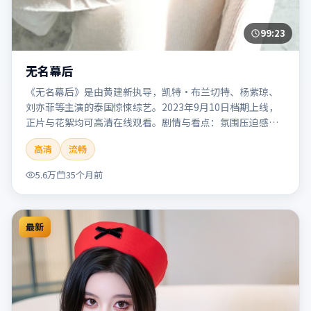
99:23
无名幕后
《无名幕后》是由黄建新执导，凯特·布兰切特、杨紫琼、
刘亦菲等主演的泰国惊悚综艺。2023年9月10日档期上线，
正片与花絮均可高清在线观看。剧情与看点：氛围压迫感
强，节奏紧张，适合追求刺激观影体验的观众。本片适合检
高清
流畅
索「无名幕后」「黄建新」「惊悚」「泰国」「2023」
「2023-09-10上映」等关键词的影迷阅读简介与主创信息。
5.6万
35个月前
最新