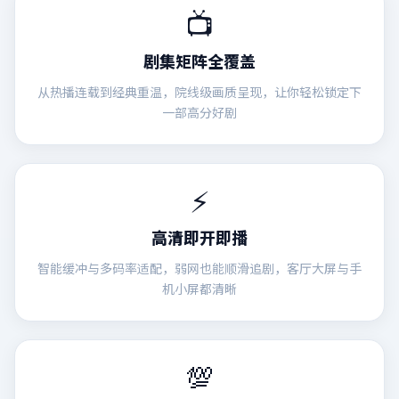
📺
剧集矩阵全覆盖
从热播连载到经典重温，院线级画质呈现，让你轻松锁定下
一部高分好剧
⚡
高清即开即播
智能缓冲与多码率适配，弱网也能顺滑追剧，客厅大屏与手
机小屏都清晰
💯