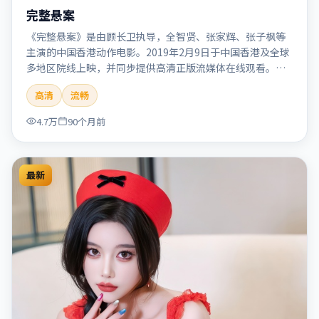
完整悬案
《完整悬案》是由顾长卫执导，全智贤、张家辉、张子枫等
主演的中国香港动作电影。2019年2月9日于中国香港及全球
多地区院线上映，并同步提供高清正版流媒体在线观看。剧
情与看点：动作场面密集，节奏明快，适合喜欢热血追缉与
高清
流畅
爆破场面的观众。本片适合检索「完整悬案」「顾长卫」
「动作」「中国香港」「2019」「2019-02-09上映」等关键
4.7万
90个月前
词的影迷阅读简介与主创信息。
最新