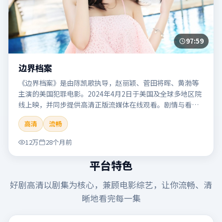
97:59
边界档案
《边界档案》是由陈凯歌执导，赵丽颖、菅田将晖、黄渤等
主演的美国犯罪电影。2024年4月2日于美国及全球多地区院
线上映，并同步提供高清正版流媒体在线观看。剧情与看
点：聚焦案件与人性灰色地带，张力十足，兼具社会观察与
高清
流畅
戏剧冲突。本片适合检索「边界档案」「陈凯歌」「犯罪」
「美国」「2024」「2024-04-02上映」等关键词的影迷阅读
12万
28个月前
简介与主创信息。
平台特色
好剧高清
以剧集为核心，兼顾电影综艺，让你流畅、清
晰地看完每一集