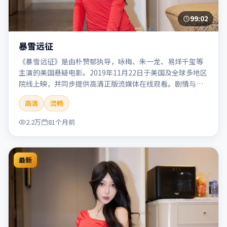
99:02
暴雪远征
《暴雪远征》是由朴赞郁执导，咏梅、朱一龙、易烊千玺等
主演的美国悬疑电影。2019年11月22日于美国及全球多地区
院线上映，并同步提供高清正版流媒体在线观看。剧情与看
点：悬念层层推进，线索相互勾连，结局出人意料，适合推
高清
流畅
理爱好者。本片适合检索「暴雪远征」「朴赞郁」「悬疑」
「美国」「2019」「2019-11-22上映」等关键词的影迷阅读
2.2万
81个月前
简介与主创信息。
最新