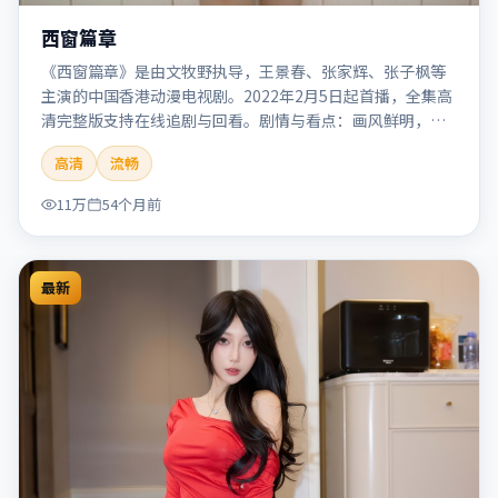
西窗篇章
《西窗篇章》是由文牧野执导，王景春、张家辉、张子枫等
主演的中国香港动漫电视剧。2022年2月5日起首播，全集高
清完整版支持在线追剧与回看。剧情与看点：画风鲜明，想
象力丰富，剧情适合青少年与动画爱好者。本片适合检索
高清
流畅
「西窗篇章」「文牧野」「动漫」「中国香港」「2022」
「2022-02-05上映」等关键词的影迷阅读简介与主创信息。
11万
54个月前
最新