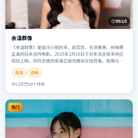
99:10
余温群像
《余温群像》是由冯小刚执导，段奕宏、长泽雅美、咏梅等
主演的日本动作电影。2025年2月10日于日本及全球多地区
院线上映，并同步提供高清正版流媒体在线观看。剧情与看
点：动作场面密集，节奏明快，适合喜欢热血追缉与爆破场
高清
流畅
面的观众。本片适合检索「余温群像」「冯小刚」「动作」
「日本」「2025」「2025-02-10上映」等关键词的影迷阅读
12万
18个月前
简介与主创信息。
热门