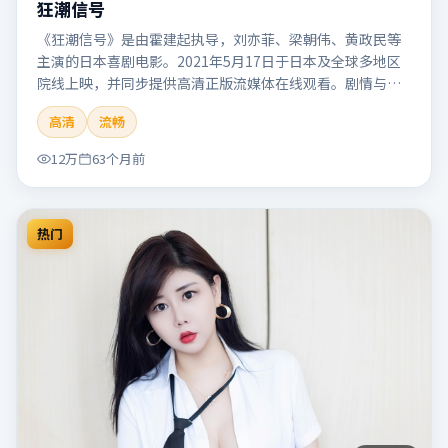
狂潮信号
《狂潮信号》是由霍建起执导，刘亦菲、梁朝伟、黄政民等
主演的日本喜剧电影。2021年5月17日于日本及全球多地区
院线上映，并同步提供高清正版流媒体在线观看。剧情与看
点：笑点自然生活化，轻松解压，适合全家或朋友一起观
高清
流畅
看。本片适合检索「狂潮信号」「霍建起」「喜剧」「日
本」「2021」「2021-05-17上映」等关键词的影迷阅读简介
12万
63个月前
与主创信息。
热门