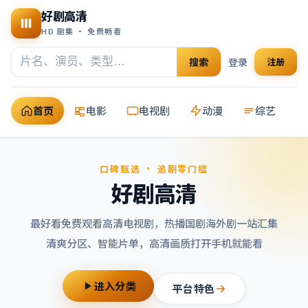
好剧高清
HD 剧集 · 免费畅看
搜索
登录
注册
首页
电影
电视剧
动漫
综艺
口碑甄选 · 追剧零门槛
好剧高清
最好看免费观看高清电视剧
，热播国剧海外剧一站汇集
清爽分区、智能片单，高清画质打开手机就能看
进入分类
平台特色