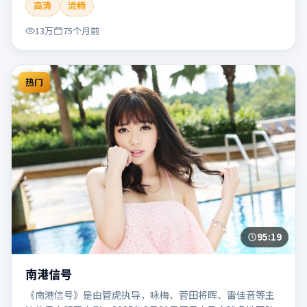
高清
流畅
片适合检索「南港列车」「贾樟柯」「犯罪」「韩国」
「2020」「2020-05-27上映」等关键词的影迷阅读简介与主
13万
75个月前
创信息。
热门
95:19
南港信号
《南港信号》是由管虎执导，咏梅、菅田将晖、雷佳音等主