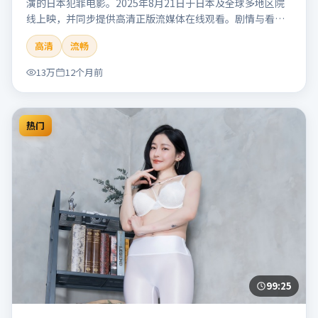
演的日本犯罪电影。2025年8月21日于日本及全球多地区院
线上映，并同步提供高清正版流媒体在线观看。剧情与看
点：聚焦案件与人性灰色地带，张力十足，兼具社会观察与
高清
流畅
戏剧冲突。本片适合检索「南港信号」「管虎」「犯罪」
「日本」「2025」「2025-08-21上映」等关键词的影迷阅读
13万
12个月前
简介与主创信息。
热门
99:25