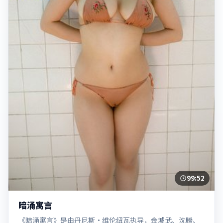
99:52
暗涌寓言
《暗涌寓言》是由丹尼斯·维伦纽瓦执导，金城武、沈腾、